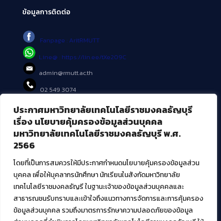
ข้อมูลการติดต่อ
Fanpage : AritRMUTT
Line@ : https://lin.ee/tXe209C
admin@rmutt.ac.th
02 549 3074
ประกาศมหาวิทยาลัยเทคโนโลยีราชมงคลธัญบุรี
บริการอื่นๆ ของ สวส.
เรื่อง นโยบายคุ้มครองข้อมูลส่วนบุคคล
มหาวิทยาลัยเทคโนโลยีราชมงคลธัญบุรี พ.ศ.
ศูนย์สื่อดิจิทัล
2566
ศูนย์นวัตกรรมและความรู้
ศูนย์พัฒนาและบริการนวัตกรรมดิจิทัล
โดยที่เป็นการสมควรให้มีประกาศกำหนดนโยบายคุ้มครองข้อมูลส่วน
สมัยใหม่ (MoSeC)
บุคคล เพื่อให้บุคลากรนักศึกษา นักเรียนในสังกัดมหาวิทยาลัย
เทคโนโลยีราชมงคลธัญรี ในฐานะเจ้าของข้อมูลส่วนบุคคลและ
สาธารณชนรับทราบและเข้าใจถึงแนวทางการจัดการและการคุ้มครอง
งานบริการวิชาการให้กับหน่วยงานภายนอก
ข้อมูลส่วนบุคคล รวมถึงมาตรการรักษาความปลอดภัยของข้อมูล