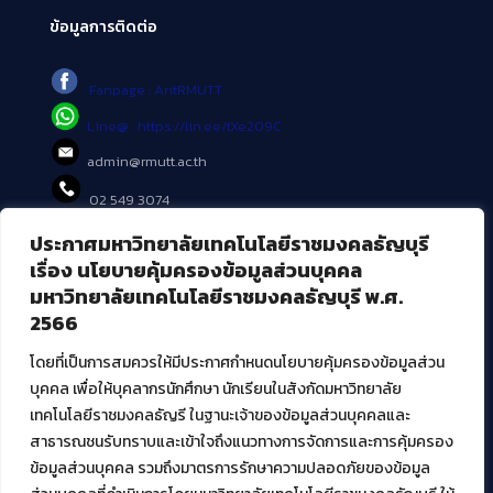
ข้อมูลการติดต่อ
Fanpage : AritRMUTT
Line@ : https://lin.ee/tXe209C
admin@rmutt.ac.th
02 549 3074
ประกาศมหาวิทยาลัยเทคโนโลยีราชมงคลธัญบุรี
บริการอื่นๆ ของ สวส.
เรื่อง นโยบายคุ้มครองข้อมูลส่วนบุคคล
มหาวิทยาลัยเทคโนโลยีราชมงคลธัญบุรี พ.ศ.
ศูนย์สื่อดิจิทัล
2566
ศูนย์นวัตกรรมและความรู้
ศูนย์พัฒนาและบริการนวัตกรรมดิจิทัล
โดยที่เป็นการสมควรให้มีประกาศกำหนดนโยบายคุ้มครองข้อมูลส่วน
สมัยใหม่ (MoSeC)
บุคคล เพื่อให้บุคลากรนักศึกษา นักเรียนในสังกัดมหาวิทยาลัย
เทคโนโลยีราชมงคลธัญรี ในฐานะเจ้าของข้อมูลส่วนบุคคลและ
สาธารณชนรับทราบและเข้าใจถึงแนวทางการจัดการและการคุ้มครอง
งานบริการวิชาการให้กับหน่วยงานภายนอก
ข้อมูลส่วนบุคคล รวมถึงมาตรการรักษาความปลอดภัยของข้อมูล