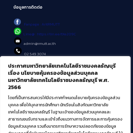
ข้อมูลการติดต่อ
Fanpage : AritRMUTT
Line@ : https://lin.ee/tXe209C
admin@rmutt.ac.th
02 549 3074
ประกาศมหาวิทยาลัยเทคโนโลยีราชมงคลธัญบุรี
บริการอื่นๆ ของ สวส.
เรื่อง นโยบายคุ้มครองข้อมูลส่วนบุคคล
มหาวิทยาลัยเทคโนโลยีราชมงคลธัญบุรี พ.ศ.
ศูนย์สื่อดิจิทัล
2566
ศูนย์นวัตกรรมและความรู้
ศูนย์พัฒนาและบริการนวัตกรรมดิจิทัล
โดยที่เป็นการสมควรให้มีประกาศกำหนดนโยบายคุ้มครองข้อมูลส่วน
สมัยใหม่ (MoSeC)
บุคคล เพื่อให้บุคลากรนักศึกษา นักเรียนในสังกัดมหาวิทยาลัย
เทคโนโลยีราชมงคลธัญรี ในฐานะเจ้าของข้อมูลส่วนบุคคลและ
สาธารณชนรับทราบและเข้าใจถึงแนวทางการจัดการและการคุ้มครอง
งานบริการวิชาการให้กับหน่วยงานภายนอก
ข้อมูลส่วนบุคคล รวมถึงมาตรการรักษาความปลอดภัยของข้อมูล