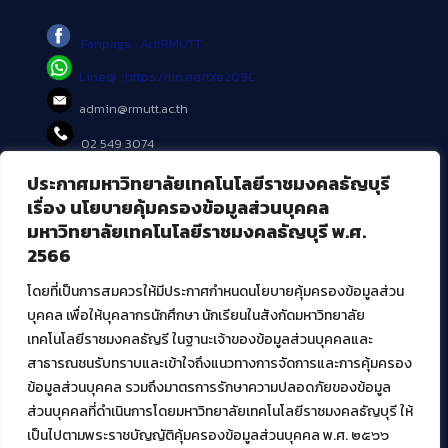
Fanpage : AritRMUTT
Line@ : https://lin.ee/tXe209C
admin@rmutt.ac.th
02 549 3074
ประกาศมหาวิทยาลัยเทคโนโลยีราชมงคลธัญบุรี
บริการอื่นๆ ของ สวส.
เรื่อง นโยบายคุ้มครองข้อมูลส่วนบุคคล
มหาวิทยาลัยเทคโนโลยีราชมงคลธัญบุรี พ.ศ.
ศูนย์สื่อดิจิทัล
2566
ศูนย์นวัตกรรมและความรู้
ศูนย์พัฒนาและบริการนวัตกรรมดิจิทัล
โดยที่เป็นการสมควรให้มีประกาศกำหนดนโยบายคุ้มครองข้อมูลส่วน
สมัยใหม่ (MoSeC)
บุคคล เพื่อให้บุคลากรนักศึกษา นักเรียนในสังกัดมหาวิทยาลัย
เทคโนโลยีราชมงคลธัญรี ในฐานะเจ้าของข้อมูลส่วนบุคคลและ
สาธารณชนรับทราบและเข้าใจถึงแนวทางการจัดการและการคุ้มครอง
งานบริการวิชาการให้กับหน่วยงานภายนอก
ข้อมูลส่วนบุคคล รวมถึงมาตรการรักษาความปลอดภัยของข้อมูล
ส่วนบุคคลที่ดำเนินการโดยมหาวิทยาลัยเทคโนโลยีราชมงคลธัญบุรี ให้
โครงการส่งเสริมและพัฒนาผู้ประกอบการ SME โดย. มทร.ธัญบุรี
เป็นไปตามพระราชบัญญัติคุ้มครองข้อมูลส่วนบุคคล พ.ศ. ๒๕๖๖
กิจกรรมการเชื่อมโยงเครือข่ายผู้ให้บริการเครื่องจักรกลทางการ