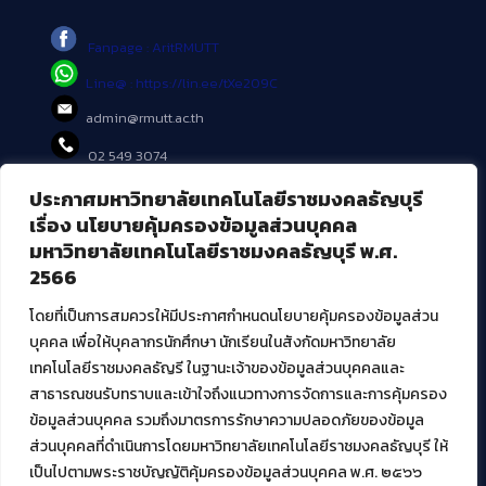
Fanpage : AritRMUTT
Line@ : https://lin.ee/tXe209C
admin@rmutt.ac.th
02 549 3074
ประกาศมหาวิทยาลัยเทคโนโลยีราชมงคลธัญบุรี
บริการอื่นๆ ของ สวส.
เรื่อง นโยบายคุ้มครองข้อมูลส่วนบุคคล
มหาวิทยาลัยเทคโนโลยีราชมงคลธัญบุรี พ.ศ.
ศูนย์สื่อดิจิทัล
2566
ศูนย์นวัตกรรมและความรู้
ศูนย์พัฒนาและบริการนวัตกรรมดิจิทัล
โดยที่เป็นการสมควรให้มีประกาศกำหนดนโยบายคุ้มครองข้อมูลส่วน
สมัยใหม่ (MoSeC)
บุคคล เพื่อให้บุคลากรนักศึกษา นักเรียนในสังกัดมหาวิทยาลัย
เทคโนโลยีราชมงคลธัญรี ในฐานะเจ้าของข้อมูลส่วนบุคคลและ
สาธารณชนรับทราบและเข้าใจถึงแนวทางการจัดการและการคุ้มครอง
งานบริการวิชาการให้กับหน่วยงานภายนอก
ข้อมูลส่วนบุคคล รวมถึงมาตรการรักษาความปลอดภัยของข้อมูล
ส่วนบุคคลที่ดำเนินการโดยมหาวิทยาลัยเทคโนโลยีราชมงคลธัญบุรี ให้
โครงการส่งเสริมและพัฒนาผู้ประกอบการ SME โดย. มทร.ธัญบุรี
เป็นไปตามพระราชบัญญัติคุ้มครองข้อมูลส่วนบุคคล พ.ศ. ๒๕๖๖
กิจกรรมการเชื่อมโยงเครือข่ายผู้ให้บริการเครื่องจักรกลทางการ