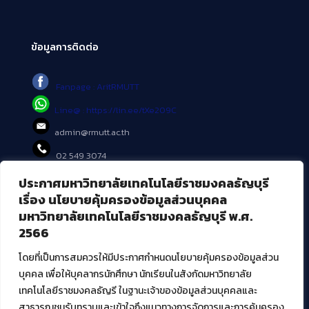
ข้อมูลการติดต่อ
Fanpage : AritRMUTT
Line@ : https://lin.ee/tXe209C
admin@rmutt.ac.th
02 549 3074
ประกาศมหาวิทยาลัยเทคโนโลยีราชมงคลธัญบุรี
บริการอื่นๆ ของ สวส.
เรื่อง นโยบายคุ้มครองข้อมูลส่วนบุคคล
มหาวิทยาลัยเทคโนโลยีราชมงคลธัญบุรี พ.ศ.
ศูนย์สื่อดิจิทัล
2566
ศูนย์นวัตกรรมและความรู้
ศูนย์พัฒนาและบริการนวัตกรรมดิจิทัล
โดยที่เป็นการสมควรให้มีประกาศกำหนดนโยบายคุ้มครองข้อมูลส่วน
สมัยใหม่ (MoSeC)
บุคคล เพื่อให้บุคลากรนักศึกษา นักเรียนในสังกัดมหาวิทยาลัย
เทคโนโลยีราชมงคลธัญรี ในฐานะเจ้าของข้อมูลส่วนบุคคลและ
สาธารณชนรับทราบและเข้าใจถึงแนวทางการจัดการและการคุ้มครอง