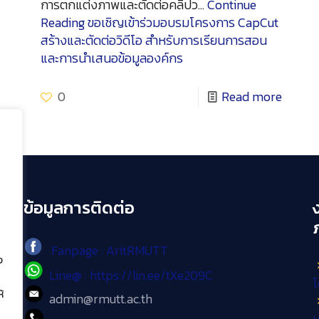
การตกแต่งภาพและตัดต่อคลิปว…
Continue
Reading
ขอเชิญเข้าร่วมอบรมโครงการ CapCut
สร้างและตัดต่อวิดีโอ สำหรับการเรียนการสอน
และการนำเสนอข้อมูลองค์กร
0
Read more
ข้อมูลการติดต่อ
Fanpage : AritRMUTT
ง
Line@ : https://lin.ee/tXe209C
โ
้
admin@rmutt.ac.th
เ