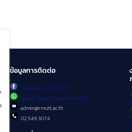
ข้อมูลการติดต่อ
Fanpage : AritRMUTT
ง
Line@ : https://lin.ee/tXe209C
โ
้
admin@rmutt.ac.th
เ
02 549 3074
ม