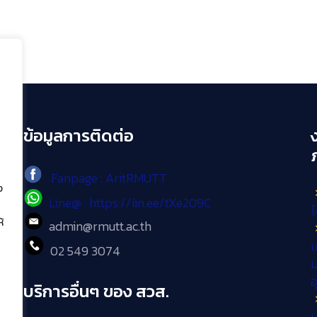
ข้อมูลการติดต่อ
Fanpage : AritRMUTT
ง
Line@ : https://lin.ee/tXe209C
โ
้
admin@rmutt.ac.th
เ
02 549 3074
ม
บริการอื่นๆ ของ สวส.
บ