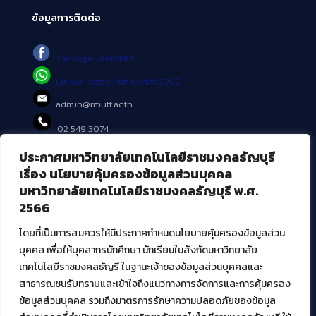
ข้อมูลการติดต่อ
Fanpage : AritRMUTT
Line@ : https://lin.ee/tXe209C
admin@rmutt.ac.th
02 549 3074
ประกาศมหาวิทยาลัยเทคโนโลยีราชมงคลธัญบุรี
บริการอื่นๆ ของ สวส.
เรื่อง นโยบายคุ้มครองข้อมูลส่วนบุคคล
มหาวิทยาลัยเทคโนโลยีราชมงคลธัญบุรี พ.ศ.
ศูนย์สื่อดิจิทัล
2566
ศูนย์นวัตกรรมและความรู้
ศูนย์พัฒนาและบริการนวัตกรรมดิจิทัล
โดยที่เป็นการสมควรให้มีประกาศกำหนดนโยบายคุ้มครองข้อมูลส่วน
สมัยใหม่ (MoSeC)
บุคคล เพื่อให้บุคลากรนักศึกษา นักเรียนในสังกัดมหาวิทยาลัย
เทคโนโลยีราชมงคลธัญรี ในฐานะเจ้าของข้อมูลส่วนบุคคลและ
สาธารณชนรับทราบและเข้าใจถึงแนวทางการจัดการและการคุ้มครอง
งานบริการวิชาการให้กับหน่วยงานภายนอก
ข้อมูลส่วนบุคคล รวมถึงมาตรการรักษาความปลอดภัยของข้อมูล