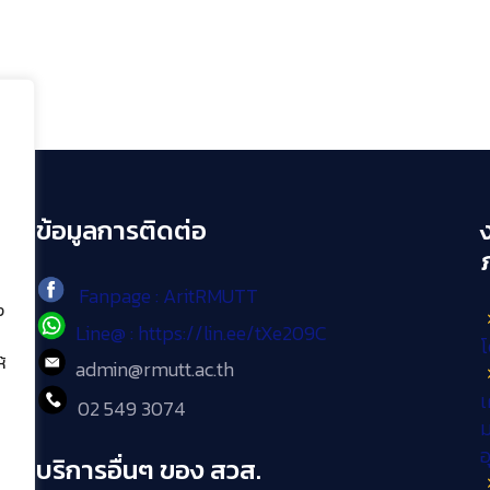
ข้อมูลการติดต่อ
Fanpage : AritRMUTT
ง
Line@ : https://lin.ee/tXe209C
โ
้
admin@rmutt.ac.th
เ
02 549 3074
ม
บริการอื่นๆ ของ สวส.