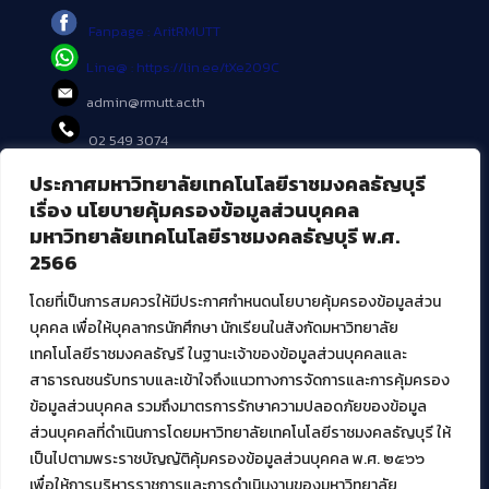
Fanpage : AritRMUTT
Line@ : https://lin.ee/tXe209C
admin@rmutt.ac.th
02 549 3074
ประกาศมหาวิทยาลัยเทคโนโลยีราชมงคลธัญบุรี
บริการอื่นๆ ของ สวส.
เรื่อง นโยบายคุ้มครองข้อมูลส่วนบุคคล
มหาวิทยาลัยเทคโนโลยีราชมงคลธัญบุรี พ.ศ.
ศูนย์สื่อดิจิทัล
2566
ศูนย์นวัตกรรมและความรู้
ศูนย์พัฒนาและบริการนวัตกรรมดิจิทัล
โดยที่เป็นการสมควรให้มีประกาศกำหนดนโยบายคุ้มครองข้อมูลส่วน
สมัยใหม่ (MoSeC)
บุคคล เพื่อให้บุคลากรนักศึกษา นักเรียนในสังกัดมหาวิทยาลัย
เทคโนโลยีราชมงคลธัญรี ในฐานะเจ้าของข้อมูลส่วนบุคคลและ
สาธารณชนรับทราบและเข้าใจถึงแนวทางการจัดการและการคุ้มครอง
งานบริการวิชาการให้กับหน่วยงานภายนอก
ข้อมูลส่วนบุคคล รวมถึงมาตรการรักษาความปลอดภัยของข้อมูล
ส่วนบุคคลที่ดำเนินการโดยมหาวิทยาลัยเทคโนโลยีราชมงคลธัญบุรี ให้
โครงการส่งเสริมและพัฒนาผู้ประกอบการ SME โดย. มทร.ธัญบุรี
เป็นไปตามพระราชบัญญัติคุ้มครองข้อมูลส่วนบุคคล พ.ศ. ๒๕๖๖
กิจกรรมการเชื่อมโยงเครือข่ายผู้ให้บริการเครื่องจักรกลทางการ
เกษตร ภายใต้โครงการส่งเสริมการรแปรรูปสินค้าเกษตรระดับชุมชน
เพื่อให้การบริหารราชการและการดำเนินงานของมหาวิทยาลัย