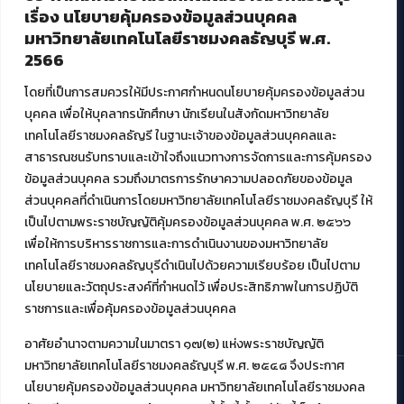
บริการอื่นๆ ของ สวส.
เรื่อง นโยบายคุ้มครองข้อมูลส่วนบุคคล
มหาวิทยาลัยเทคโนโลยีราชมงคลธัญบุรี พ.ศ.
ศูนย์สื่อดิจิทัล
2566
ศูนย์นวัตกรรมและความรู้
ศูนย์พัฒนาและบริการนวัตกรรมดิจิทัล
โดยที่เป็นการสมควรให้มีประกาศกำหนดนโยบายคุ้มครองข้อมูลส่วน
สมัยใหม่ (MoSeC)
บุคคล เพื่อให้บุคลากรนักศึกษา นักเรียนในสังกัดมหาวิทยาลัย
เทคโนโลยีราชมงคลธัญรี ในฐานะเจ้าของข้อมูลส่วนบุคคลและ
สาธารณชนรับทราบและเข้าใจถึงแนวทางการจัดการและการคุ้มครอง
งานบริการวิชาการให้กับหน่วยงานภายนอก
ข้อมูลส่วนบุคคล รวมถึงมาตรการรักษาความปลอดภัยของข้อมูล
ส่วนบุคคลที่ดำเนินการโดยมหาวิทยาลัยเทคโนโลยีราชมงคลธัญบุรี ให้
โครงการส่งเสริมและพัฒนาผู้ประกอบการ SME โดย. มทร.ธัญบุรี
เป็นไปตามพระราชบัญญัติคุ้มครองข้อมูลส่วนบุคคล พ.ศ. ๒๕๖๖
กิจกรรมการเชื่อมโยงเครือข่ายผู้ให้บริการเครื่องจักรกลทางการ
เกษตร ภายใต้โครงการส่งเสริมการรแปรรูปสินค้าเกษตรระดับชุมชน
เพื่อให้การบริหารราชการและการดำเนินงานของมหาวิทยาลัย
กรมส่งเสริมอุตสาหกรรม
เทคโนโลยีราชมงคลธัญบุรีดำเนินไปด้วยความเรียบร้อย เป็นไปตาม
โครงการยกระดับเศรษฐกิจและสังคมรายตำบลแบบบูรณาการ (1
นโยบายและวัตถุประสงค์ที่กำหนดไว้ เพื่อประสิทธิภาพในการปฏิบัติ
ตำบล 1 มหาวิทยาลัย)
ราชการและเพื่อคุ้มครองข้อมูลส่วนบุคคล
อาศัยอำนาจตามความในมาตรา ๑๗(๒) แห่งพระราชบัญญัติ
มหาวิทยาลัยเทคโนโลยีราชมงคลธัญบุรี พ.ศ. ๒๕๔๘ จึงประกาศ
นโยบายคุ้มครองข้อมูลส่วนบุคคล มหาวิทยาลัยเทคโนโลยีราชมงคล