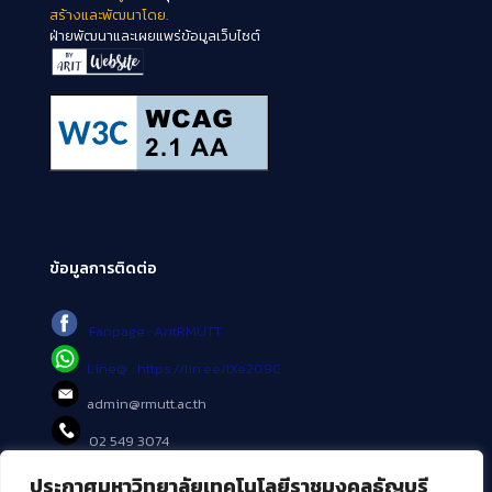
สร้างและพัฒนาโดย.
ฝ่ายพัฒนาและเผยแพร่ข้อมูลเว็บไซต์
ข้อมูลการติดต่อ
Fanpage : AritRMUTT
Line@ : https://lin.ee/tXe209C
admin@rmutt.ac.th
02 549 3074
ประกาศมหาวิทยาลัยเทคโนโลยีราชมงคลธัญบุรี