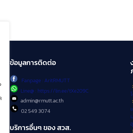
ข้อมูลการติดต่อ
Fanpage : AritRMUTT
ง
Line@ : https://lin.ee/tXe209C
โ
้
admin@rmutt.ac.th
เ
02 549 3074
ม
บริการอื่นๆ ของ สวส.