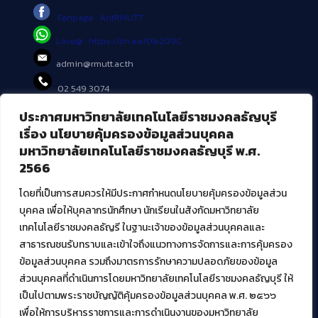
Fanpage : AritRMUTT
Line@ : https://lin.ee/tXe209C
admin@rmutt.ac.th
02 549 3074
ประกาศมหาวิทยาลัยเทคโนโลยีราชมงคลธัญบุรี
บริการอื่นๆ ของ สวส.
เรื่อง นโยบายคุ้มครองข้อมูลส่วนบุคคล
มหาวิทยาลัยเทคโนโลยีราชมงคลธัญบุรี พ.ศ.
ศูนย์สื่อดิจิทัล
2566
ศูนย์นวัตกรรมและความรู้
ศูนย์พัฒนาและบริการนวัตกรรมดิจิทัล
โดยที่เป็นการสมควรให้มีประกาศกำหนดนโยบายคุ้มครองข้อมูลส่วน
สมัยใหม่ (MoSeC)
บุคคล เพื่อให้บุคลากรนักศึกษา นักเรียนในสังกัดมหาวิทยาลัย
เทคโนโลยีราชมงคลธัญรี ในฐานะเจ้าของข้อมูลส่วนบุคคลและ
สาธารณชนรับทราบและเข้าใจถึงแนวทางการจัดการและการคุ้มครอง
งานบริการวิชาการให้กับหน่วยงานภายนอก
ข้อมูลส่วนบุคคล รวมถึงมาตรการรักษาความปลอดภัยของข้อมูล
ส่วนบุคคลที่ดำเนินการโดยมหาวิทยาลัยเทคโนโลยีราชมงคลธัญบุรี ให้
โครงการส่งเสริมและพัฒนาผู้ประกอบการ SME โดย. มทร.ธัญบุรี
เป็นไปตามพระราชบัญญัติคุ้มครองข้อมูลส่วนบุคคล พ.ศ. ๒๕๖๖
กิจกรรมการเชื่อมโยงเครือข่ายผู้ให้บริการเครื่องจักรกลทางการ
เกษตร ภายใต้โครงการส่งเสริมการรแปรรูปสินค้าเกษตรระดับชุมชน
เพื่อให้การบริหารราชการและการดำเนินงานของมหาวิทยาลัย