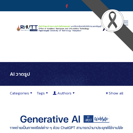
AI วาดรูป
Categories
Tags
Authors
Show all