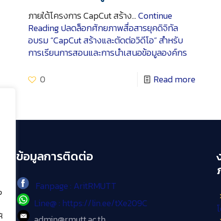
ภายใต้โครงการ CapCut สร้าง…
Continue
Reading
ปลดล็อกศักยภาพสื่อสารยุคดิจิทัล
อบรม “CapCut สร้างและตัดต่อวิดีโอ” สำหรับ
การเรียนการสอนและการนำเสนอข้อมูลองค์กร
0
Read more
ข้อมูลการติดต่อ
Fanpage : AritRMUTT
ง
Line@ : https://lin.ee/tXe209C
โ
้
admin@rmutt.ac.th