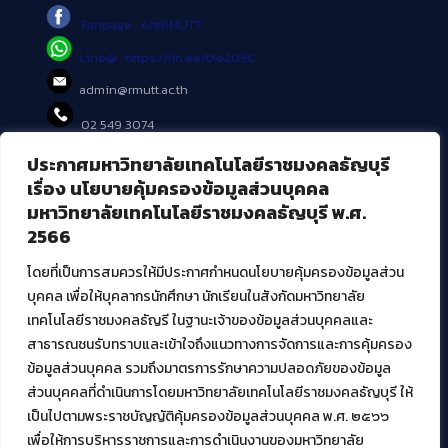
Fanpage : AritRMUTT
Line@ : https://lin.ee/tXe209C
admin@rmutt.ac.th
02 549 3074
ประกาศมหาวิทยาลัยเทคโนโลยีราชมงคลธัญบุรี
บริการอื่นๆ ของ สวส.
เรื่อง นโยบายคุ้มครองข้อมูลส่วนบุคคล
มหาวิทยาลัยเทคโนโลยีราชมงคลธัญบุรี พ.ศ.
ศูนย์สื่อดิจิทัล
2566
ศูนย์นวัตกรรมและความรู้
ศูนย์พัฒนาและบริการนวัตกรรมดิจิทัล
โดยที่เป็นการสมควรให้มีประกาศกำหนดนโยบายคุ้มครองข้อมูลส่วน
สมัยใหม่ (MoSeC)
บุคคล เพื่อให้บุคลากรนักศึกษา นักเรียนในสังกัดมหาวิทยาลัย
เทคโนโลยีราชมงคลธัญรี ในฐานะเจ้าของข้อมูลส่วนบุคคลและ
สาธารณชนรับทราบและเข้าใจถึงแนวทางการจัดการและการคุ้มครอง
งานบริการวิชาการให้กับหน่วยงานภายนอก
ข้อมูลส่วนบุคคล รวมถึงมาตรการรักษาความปลอดภัยของข้อมูล
ส่วนบุคคลที่ดำเนินการโดยมหาวิทยาลัยเทคโนโลยีราชมงคลธัญบุรี ให้
โครงการส่งเสริมและพัฒนาผู้ประกอบการ SME โดย. มทร.ธัญบุรี
เป็นไปตามพระราชบัญญัติคุ้มครองข้อมูลส่วนบุคคล พ.ศ. ๒๕๖๖
กิจกรรมการเชื่อมโยงเครือข่ายผู้ให้บริการเครื่องจักรกลทางการ
เกษตร ภายใต้โครงการส่งเสริมการรแปรรูปสินค้าเกษตรระดับชุมชน
เพื่อให้การบริหารราชการและการดำเนินงานของมหาวิทยาลัย