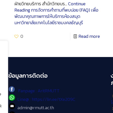
ฝ่ายวิทยบริการ สำนักวิทยบร…
Continue
Reading
การจัดการคำถามที่พบบ่อย (FAQ) เพื่อ
พัฒนาคุณภาพการให้บริการห้องสมุด
มหาวิทยาลัยเทคโนโลยีราชมงคลธัญบุรี
0
Read more
ข้อมูลการติดต่อ
Fanpage : AritRMUTT
ง
Line@ : https://lin.ee/tXe209C
โ
้
admin@rmutt.ac.th