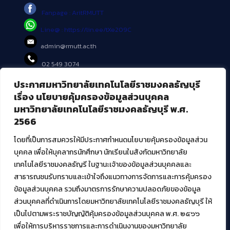
Fanpage : AritRMUTT
Line@ : https://lin.ee/tXe209C
admin@rmutt.ac.th
02 549 3074
ประกาศมหาวิทยาลัยเทคโนโลยีราชมงคลธัญบุรี
บริการอื่นๆ ของ สวส.
เรื่อง นโยบายคุ้มครองข้อมูลส่วนบุคคล
มหาวิทยาลัยเทคโนโลยีราชมงคลธัญบุรี พ.ศ.
ศูนย์สื่อดิจิทัล
2566
ศูนย์นวัตกรรมและความรู้
ศูนย์พัฒนาและบริการนวัตกรรมดิจิทัล
โดยที่เป็นการสมควรให้มีประกาศกำหนดนโยบายคุ้มครองข้อมูลส่วน
สมัยใหม่ (MoSeC)
บุคคล เพื่อให้บุคลากรนักศึกษา นักเรียนในสังกัดมหาวิทยาลัย
เทคโนโลยีราชมงคลธัญรี ในฐานะเจ้าของข้อมูลส่วนบุคคลและ
สาธารณชนรับทราบและเข้าใจถึงแนวทางการจัดการและการคุ้มครอง
งานบริการวิชาการให้กับหน่วยงานภายนอก
ข้อมูลส่วนบุคคล รวมถึงมาตรการรักษาความปลอดภัยของข้อมูล
ส่วนบุคคลที่ดำเนินการโดยมหาวิทยาลัยเทคโนโลยีราชมงคลธัญบุรี ให้
โครงการส่งเสริมและพัฒนาผู้ประกอบการ SME โดย. มทร.ธัญบุรี
เป็นไปตามพระราชบัญญัติคุ้มครองข้อมูลส่วนบุคคล พ.ศ. ๒๕๖๖
กิจกรรมการเชื่อมโยงเครือข่ายผู้ให้บริการเครื่องจักรกลทางการ
เกษตร ภายใต้โครงการส่งเสริมการรแปรรูปสินค้าเกษตรระดับชุมชน
เพื่อให้การบริหารราชการและการดำเนินงานของมหาวิทยาลัย