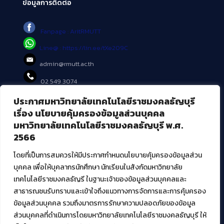
ข้อมูลการติดต่อ
Fanpage : AritRMUTT
Line@ : https://lin.ee/tXe209C
admin@rmutt.ac.th
02 549 3074
ประกาศมหาวิทยาลัยเทคโนโลยีราชมงคลธัญบุรี
บริการอื่นๆ ของ สวส.
เรื่อง นโยบายคุ้มครองข้อมูลส่วนบุคคล
มหาวิทยาลัยเทคโนโลยีราชมงคลธัญบุรี พ.ศ.
ศูนย์สื่อดิจิทัล
2566
ศูนย์นวัตกรรมและความรู้
ศูนย์พัฒนาและบริการนวัตกรรมดิจิทัล
โดยที่เป็นการสมควรให้มีประกาศกำหนดนโยบายคุ้มครองข้อมูลส่วน
สมัยใหม่ (MoSeC)
บุคคล เพื่อให้บุคลากรนักศึกษา นักเรียนในสังกัดมหาวิทยาลัย
เทคโนโลยีราชมงคลธัญรี ในฐานะเจ้าของข้อมูลส่วนบุคคลและ
สาธารณชนรับทราบและเข้าใจถึงแนวทางการจัดการและการคุ้มครอง
งานบริการวิชาการให้กับหน่วยงานภายนอก
ข้อมูลส่วนบุคคล รวมถึงมาตรการรักษาความปลอดภัยของข้อมูล
ส่วนบุคคลที่ดำเนินการโดยมหาวิทยาลัยเทคโนโลยีราชมงคลธัญบุรี ให้
โครงการส่งเสริมและพัฒนาผู้ประกอบการ SME โดย. มทร.ธัญบุรี