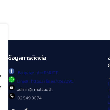
ข้อมูลการติดต่อ
Fanpage : AritRMUTT
ง
Line@ : https://lin.ee/tXe209C
โ
้
admin@rmutt.ac.th
เ
02 549 3074
ม