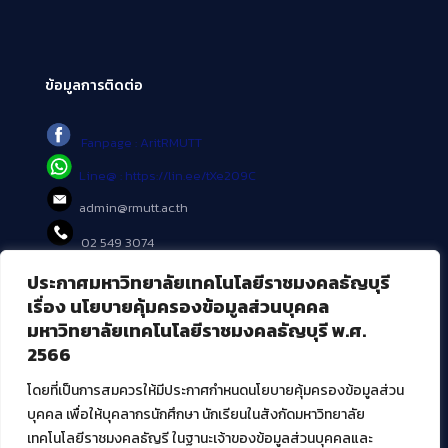
ข้อมูลการติดต่อ
Fanpage : AritRMUTT
Line@ : https://lin.ee/tXe209C
admin@rmutt.ac.th
02 549 3074
ประกาศมหาวิทยาลัยเทคโนโลยีราชมงคลธัญบุรี
บริการอื่นๆ ของ สวส.
เรื่อง นโยบายคุ้มครองข้อมูลส่วนบุคคล
มหาวิทยาลัยเทคโนโลยีราชมงคลธัญบุรี พ.ศ.
ศูนย์สื่อดิจิทัล
2566
ศูนย์นวัตกรรมและความรู้
ศูนย์พัฒนาและบริการนวัตกรรมดิจิทัล
โดยที่เป็นการสมควรให้มีประกาศกำหนดนโยบายคุ้มครองข้อมูลส่วน
สมัยใหม่ (MoSeC)
บุคคล เพื่อให้บุคลากรนักศึกษา นักเรียนในสังกัดมหาวิทยาลัย
เทคโนโลยีราชมงคลธัญรี ในฐานะเจ้าของข้อมูลส่วนบุคคลและ