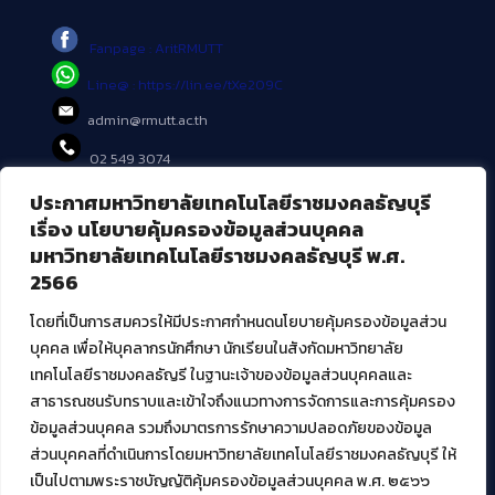
Fanpage : AritRMUTT
Line@ : https://lin.ee/tXe209C
admin@rmutt.ac.th
02 549 3074
ประกาศมหาวิทยาลัยเทคโนโลยีราชมงคลธัญบุรี
บริการอื่นๆ ของ สวส.
เรื่อง นโยบายคุ้มครองข้อมูลส่วนบุคคล
มหาวิทยาลัยเทคโนโลยีราชมงคลธัญบุรี พ.ศ.
ศูนย์สื่อดิจิทัล
2566
ศูนย์นวัตกรรมและความรู้
ศูนย์พัฒนาและบริการนวัตกรรมดิจิทัล
โดยที่เป็นการสมควรให้มีประกาศกำหนดนโยบายคุ้มครองข้อมูลส่วน
สมัยใหม่ (MoSeC)
บุคคล เพื่อให้บุคลากรนักศึกษา นักเรียนในสังกัดมหาวิทยาลัย
เทคโนโลยีราชมงคลธัญรี ในฐานะเจ้าของข้อมูลส่วนบุคคลและ
สาธารณชนรับทราบและเข้าใจถึงแนวทางการจัดการและการคุ้มครอง
งานบริการวิชาการให้กับหน่วยงานภายนอก
ข้อมูลส่วนบุคคล รวมถึงมาตรการรักษาความปลอดภัยของข้อมูล
ส่วนบุคคลที่ดำเนินการโดยมหาวิทยาลัยเทคโนโลยีราชมงคลธัญบุรี ให้
โครงการส่งเสริมและพัฒนาผู้ประกอบการ SME โดย. มทร.ธัญบุรี
เป็นไปตามพระราชบัญญัติคุ้มครองข้อมูลส่วนบุคคล พ.ศ. ๒๕๖๖
กิจกรรมการเชื่อมโยงเครือข่ายผู้ให้บริการเครื่องจักรกลทางการ