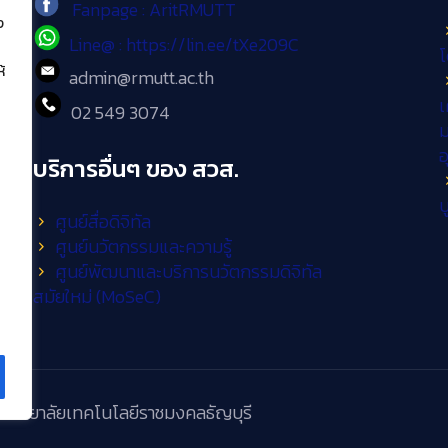
Fanpage : AritRMUTT
ง
Line@ : https://lin.ee/tXe209C
โ
้
admin@rmutt.ac.th
เ
02 549 3074
ม
บริการอื่นๆ ของ สวส.
บ
ศูนย์สื่อดิจิทัล
ศูนย์นวัตกรรมและความรู้
ศูนย์พัฒนาและบริการนวัตกรรมดิจิทัล
สมัยใหม่ (MoSeC)
วิทยาลัยเทคโนโลยีราชมงคลธัญบุรี