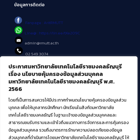
ข้อมูลการติดต่อ
Fanpage : AritRMUTT
Line@ : https://lin.ee/tXe209C
admin@rmutt.ac.th
02 549 3074
ประกาศมหาวิทยาลัยเทคโนโลยีราชมงคลธัญบุรี
บริการอื่นๆ ของ สวส.
เรื่อง นโยบายคุ้มครองข้อมูลส่วนบุคคล
มหาวิทยาลัยเทคโนโลยีราชมงคลธัญบุรี พ.ศ.
ศูนย์สื่อดิจิทัล
2566
ศูนย์นวัตกรรมและความรู้
ศูนย์พัฒนาและบริการนวัตกรรมดิจิทัล
โดยที่เป็นการสมควรให้มีประกาศกำหนดนโยบายคุ้มครองข้อมูลส่วน
สมัยใหม่ (MoSeC)
บุคคล เพื่อให้บุคลากรนักศึกษา นักเรียนในสังกัดมหาวิทยาลัย
เทคโนโลยีราชมงคลธัญรี ในฐานะเจ้าของข้อมูลส่วนบุคคลและ
สาธารณชนรับทราบและเข้าใจถึงแนวทางการจัดการและการคุ้มครอง
งานบริการวิชาการให้กับหน่วยงานภายนอก
ข้อมูลส่วนบุคคล รวมถึงมาตรการรักษาความปลอดภัยของข้อมูล
ส่วนบุคคลที่ดำเนินการโดยมหาวิทยาลัยเทคโนโลยีราชมงคลธัญบุรี ให้
โครงการส่งเสริมและพัฒนาผู้ประกอบการ SME โดย. มทร.ธัญบุรี