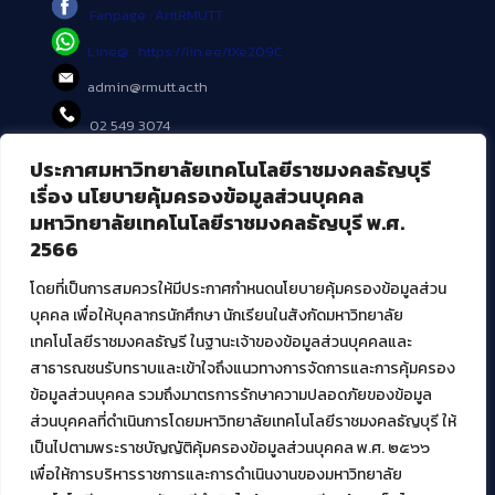
Fanpage : AritRMUTT
Line@ : https://lin.ee/tXe209C
admin@rmutt.ac.th
02 549 3074
ประกาศมหาวิทยาลัยเทคโนโลยีราชมงคลธัญบุรี
บริการอื่นๆ ของ สวส.
เรื่อง นโยบายคุ้มครองข้อมูลส่วนบุคคล
มหาวิทยาลัยเทคโนโลยีราชมงคลธัญบุรี พ.ศ.
ศูนย์สื่อดิจิทัล
2566
ศูนย์นวัตกรรมและความรู้
ศูนย์พัฒนาและบริการนวัตกรรมดิจิทัล
โดยที่เป็นการสมควรให้มีประกาศกำหนดนโยบายคุ้มครองข้อมูลส่วน
สมัยใหม่ (MoSeC)
บุคคล เพื่อให้บุคลากรนักศึกษา นักเรียนในสังกัดมหาวิทยาลัย
เทคโนโลยีราชมงคลธัญรี ในฐานะเจ้าของข้อมูลส่วนบุคคลและ
สาธารณชนรับทราบและเข้าใจถึงแนวทางการจัดการและการคุ้มครอง
งานบริการวิชาการให้กับหน่วยงานภายนอก
ข้อมูลส่วนบุคคล รวมถึงมาตรการรักษาความปลอดภัยของข้อมูล
ส่วนบุคคลที่ดำเนินการโดยมหาวิทยาลัยเทคโนโลยีราชมงคลธัญบุรี ให้
โครงการส่งเสริมและพัฒนาผู้ประกอบการ SME โดย. มทร.ธัญบุรี
เป็นไปตามพระราชบัญญัติคุ้มครองข้อมูลส่วนบุคคล พ.ศ. ๒๕๖๖
กิจกรรมการเชื่อมโยงเครือข่ายผู้ให้บริการเครื่องจักรกลทางการ
เกษตร ภายใต้โครงการส่งเสริมการรแปรรูปสินค้าเกษตรระดับชุมชน
เพื่อให้การบริหารราชการและการดำเนินงานของมหาวิทยาลัย
กรมส่งเสริมอุตสาหกรรม