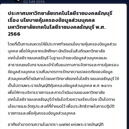
02 549 3074
ประกาศมหาวิทยาลัยเทคโนโลยีราชมงคลธัญบุรี
บริการอื่นๆ ของ สวส.
เรื่อง นโยบายคุ้มครองข้อมูลส่วนบุคคล
มหาวิทยาลัยเทคโนโลยีราชมงคลธัญบุรี พ.ศ.
ศูนย์สื่อดิจิทัล
2566
ศูนย์นวัตกรรมและความรู้
ศูนย์พัฒนาและบริการนวัตกรรมดิจิทัล
โดยที่เป็นการสมควรให้มีประกาศกำหนดนโยบายคุ้มครองข้อมูลส่วน
สมัยใหม่ (MoSeC)
บุคคล เพื่อให้บุคลากรนักศึกษา นักเรียนในสังกัดมหาวิทยาลัย
เทคโนโลยีราชมงคลธัญรี ในฐานะเจ้าของข้อมูลส่วนบุคคลและ
สาธารณชนรับทราบและเข้าใจถึงแนวทางการจัดการและการคุ้มครอง
งานบริการวิชาการให้กับหน่วยงานภายนอก
ข้อมูลส่วนบุคคล รวมถึงมาตรการรักษาความปลอดภัยของข้อมูล
ส่วนบุคคลที่ดำเนินการโดยมหาวิทยาลัยเทคโนโลยีราชมงคลธัญบุรี ให้
โครงการส่งเสริมและพัฒนาผู้ประกอบการ SME โดย. มทร.ธัญบุรี
เป็นไปตามพระราชบัญญัติคุ้มครองข้อมูลส่วนบุคคล พ.ศ. ๒๕๖๖
กิจกรรมการเชื่อมโยงเครือข่ายผู้ให้บริการเครื่องจักรกลทางการ
เกษตร ภายใต้โครงการส่งเสริมการรแปรรูปสินค้าเกษตรระดับชุมชน
เพื่อให้การบริหารราชการและการดำเนินงานของมหาวิทยาลัย
กรมส่งเสริมอุตสาหกรรม
เทคโนโลยีราชมงคลธัญบุรีดำเนินไปด้วยความเรียบร้อย เป็นไปตาม
โครงการยกระดับเศรษฐกิจและสังคมรายตำบลแบบบูรณาการ (1
นโยบายและวัตถุประสงค์ที่กำหนดไว้ เพื่อประสิทธิภาพในการปฏิบัติ
ตำบล 1 มหาวิทยาลัย)
ราชการและเพื่อคุ้มครองข้อมูลส่วนบุคคล
อาศัยอำนาจตามความในมาตรา ๑๗(๒) แห่งพระราชบัญญัติ