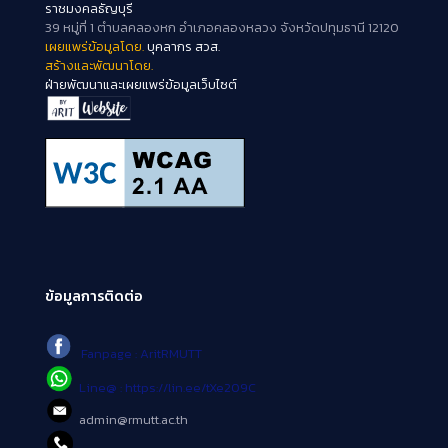
ราชมงคลธัญบุรี
39 หมู่ที่ 1 ตำบลคลองหก อำเภอคลองหลวง จังหวัดปทุมธานี 12120
เผยแพร่ข้อมูลโดย.
บุคลากร สวส.
สร้างและพัฒนาโดย.
ฝ่ายพัฒนาและเผยแพร่ข้อมูลเว็บไซต์
ข้อมูลการติดต่อ
Fanpage : AritRMUTT
Line@ : https://lin.ee/tXe209C
admin@rmutt.ac.th