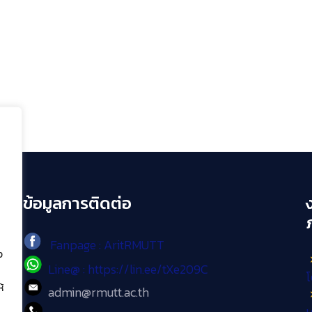
ข้อมูลการติดต่อ
Fanpage : AritRMUTT
ง
Line@ : https://lin.ee/tXe209C
โ
้
admin@rmutt.ac.th
เ